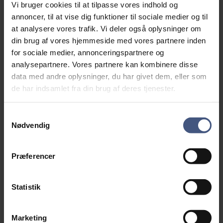
Vi bruger cookies til at tilpasse vores indhold og
kandidatuddannelsen. Du har en faglig interesse for
annoncer, til at vise dig funktioner til sociale medier og til
arkiv- og foreningsverdenen.
at analysere vores trafik. Vi deler også oplysninger om
Vigtigst af alt har du gåpåmod i forhold til at blive
din brug af vores hjemmeside med vores partnere inden
dygtigere inden for dit felt, og du er ikke bange for at
for sociale medier, annonceringspartnere og
tage ejerskab over dine arbejdsopgaver i samarbejde
analysepartnere. Vores partnere kan kombinere disse
med dine kollegaer på SLA’s sekretariat og i Arkibas’
data med andre oplysninger, du har givet dem, eller som
direktion.
de har indsamlet fra din brug af deres tjenester.
Hvem er vi?
SLA er en interesseorganisation for Danmarks lokal-
Samtykkevalg
og stadsarkiver og har over 550
Nødvendig
medlemsinstitutioner. SLA driver gennem
anpartsselskabet Arkibas ApS Danmarks største
arkivdatabase Arkibas samt
Præferencer
tilgængeliggørelsesportalen arkiv.dk. Arkibas har
over 600 kunder, som spænder fra de mindste
Statistik
sognearkiver til store kommunale arkiver og enkelte
virksomheder. SLA har tilknyttet et sekretariat, som
varetager foreningens daglige drift.
Marketing
SLA har to ansatte; en sekretariatsleder og