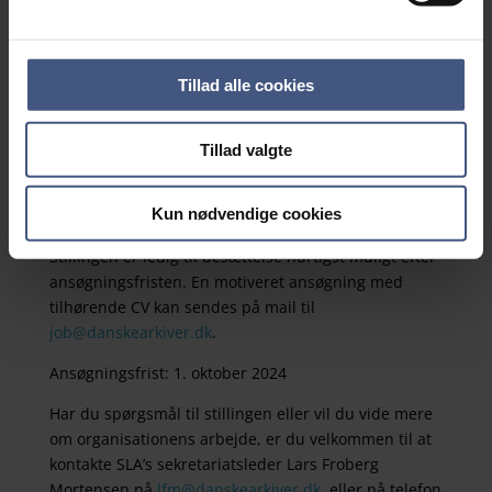
administrativ medarbejder, mens Arkibas ApS har en
direktør. Derudover er der tilknyttet en bogholder i
en deltidsstilling.
Tillad alle cookies
Sekretariatet har hjemme i et kontorfællesskab på
Andkærvej 19, 7100 Vejle. Du kan læse mere om
Tillad valgte
organisationen på vores hjemmeside
www.danskearkiver.dk
.
Kun nødvendige cookies
Send os din ansøgning
Stillingen er ledig til besættelse hurtigst muligt efter
ansøgningsfristen. En motiveret ansøgning med
tilhørende CV kan sendes på mail til
job@danskearkiver.dk
.
Ansøgningsfrist: 1. oktober 2024
Har du spørgsmål til stillingen eller vil du vide mere
om organisationens arbejde, er du velkommen til at
kontakte SLA’s sekretariatsleder Lars Froberg
Mortensen på
lfm@danskearkiver.dk
, eller på telefon