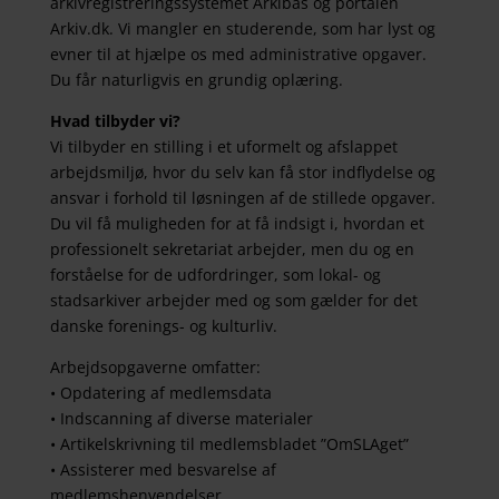
arkivregistreringssystemet Arkibas og portalen
Arkiv.dk. Vi mangler en studerende, som har lyst og
evner til at hjælpe os med administrative opgaver.
Du får naturligvis en grundig oplæring.
Hvad tilbyder vi?
Vi tilbyder en stilling i et uformelt og afslappet
arbejdsmiljø, hvor du selv kan få stor indflydelse og
ansvar i forhold til løsningen af de stillede opgaver.
Du vil få muligheden for at få indsigt i, hvordan et
professionelt sekretariat arbejder, men du og en
forståelse for de udfordringer, som lokal- og
stadsarkiver arbejder med og som gælder for det
danske forenings- og kulturliv.
Arbejdsopgaverne omfatter:
• Opdatering af medlemsdata
• Indscanning af diverse materialer
• Artikelskrivning til medlemsbladet ”OmSLAget”
• Assisterer med besvarelse af
medlemshenvendelser