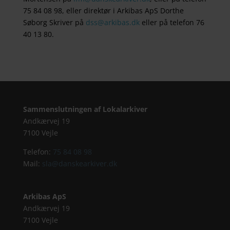
75 84 08 98, eller direktør i Arkibas ApS Dorthe
Søborg Skriver på
dss@arkibas.dk
eller på telefon 76
40 13 80.
Sammenslutningen af Lokalarkiver
Andkærvej 19
7100 Vejle
Telefon:
75 84 08 98
Mail:
sla@danskearkiver.dk
Arkibas ApS
Andkærvej 19
7100 Vejle