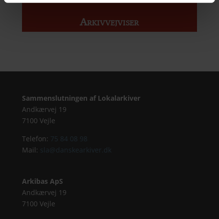
Arkivvejviser
Sammenslutningen af Lokalarkiver
Andkærvej 19
7100 Vejle
Telefon:
75 84 08 98
Mail:
sla@danskearkiver.dk
Arkibas ApS
Andkærvej 19
7100 Vejle