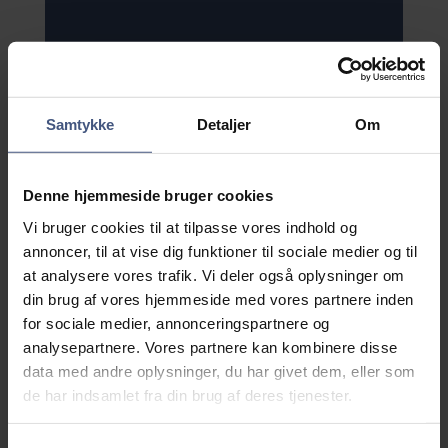
Arkiv.dk
Materiale registreret i Arkibas, kan
Samtykke
Detaljer
Om
præsenteres for offentligheden på
portalen Arkiv.dk.
Denne hjemmeside bruger cookies
Arkibas benyttes af 584 arkiver, som i
Vi bruger cookies til at tilpasse vores indhold og
større eller mindre omfang præsenterer
annoncer, til at vise dig funktioner til sociale medier og til
deres materiale på Arkiv.dk. Nogle få
at analysere vores trafik. Vi deler også oplysninger om
arkiver har helt fravalgt at vise deres
materiale offentligt.
din brug af vores hjemmeside med vores partnere inden
for sociale medier, annonceringspartnere og
analysepartnere. Vores partnere kan kombinere disse
data med andre oplysninger, du har givet dem, eller som
de har indsamlet fra din brug af deres tjenester.
Besøg Arkiv.dk