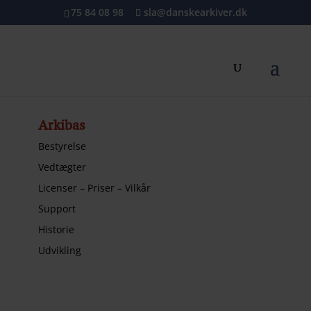
75 84 08 98
sla@danskearkiver.dk
Arkibas
Bestyrelse
Vedtægter
Licenser – Priser – Vilkår
Support
Historie
Udvikling