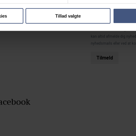
nyhedsbrev(e), og g
behandle og opbeva
ies
Tillad valgte
Læs mere i vores
pr
Din mailadresse bruges ikke 
kan altid afmelde dig nyhed
nyhedsmails eller ved at k
Tilmeld
Facebook