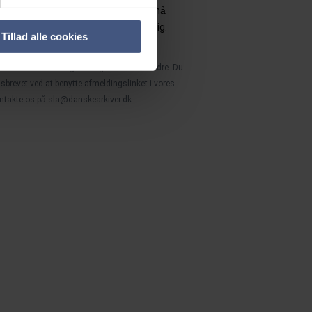
iver samtidig samtykke til, at SLA må
re de indtastede oplysninger om mig.
Tillad alle cookies
ivatlivspolitik
.
til andre formål og videregives ikke til andre. Du
sbrevet ved at benytte afmeldingslinket i vores
ontakte os på
sla@danskearkiver.dk
.