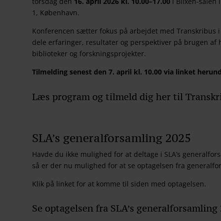
torsdag den
16. april 2026 kl. 10.00–17.00
i Blixen-salen 
1, København.
Konferencen sætter fokus på arbejdet med Transkribus i 
dele erfaringer, resultater og perspektiver på brugen af 
biblioteker og forskningsprojekter.
Tilmelding senest den 7. april kl. 10.00 via linket herund
Læs program og tilmeld dig her til Transk
SLA’s generalforsamling 2025
Havde du ikke mulighed for at deltage i SLA’s generalfor
så er der nu mulighed for at se optagelsen fra generalfo
Klik på linket for at komme til siden med optagelsen.
Se optagelsen fra SLA’s generalforsamling