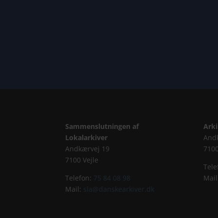
Sammenslutningen af
Ark
Lokalarkiver
And
Andkærvej 19
7100
7100 Vejle
Tele
Telefon:
75 84 08 98
Mail
Mail:
sla@danskearkiver.dk