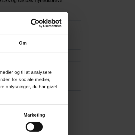
SLA's og Arkibas' nyhedsbreve
Om
 medier og til at analysere
nden for sociale medier,
e oplysninger, du har givet
Marketing
ermed SLA's og/eller Arkibas'