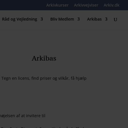
Arkivkurser
Arkivvejviser
Arkiv.dk
Råd og Vejledning
Bliv Medlem
Arkibas
Arkibas
Tegn en licens, find priser og vilkår, få hjælp
elsen af at invitere til