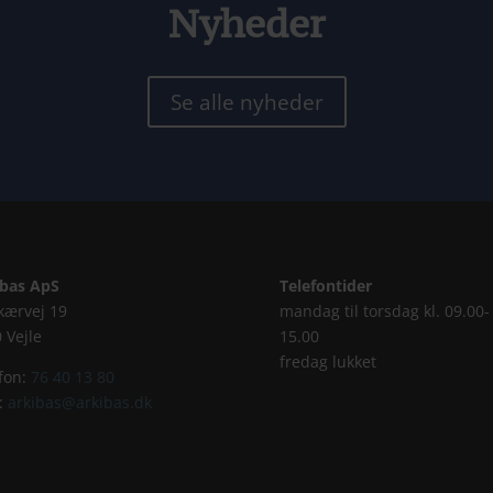
Nyheder
Se alle nyheder
ibas ApS
Telefontider
kærvej 19
mandag til torsdag kl. 09.00-
 Vejle
15.00
fredag lukket
fon:
76 40 13 80
:
arkibas@arkibas.dk