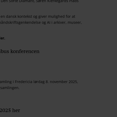
i Den Sorte Diamant, Søren Kierkegårds Plads
en dansk kontekst og giver mulighed for at
håndskriftsgenkendelse og AI i arkiver, museer,
er.
ribus konferencen
samling i Fredericia lørdag 8. november 2025,
rsamlingen.
 2025 her