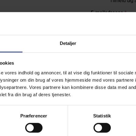
Tilmeld dig 
E-mailadresse
Fornavn
Detaljer
ookies
Efternavn
se vores indhold og annoncer, til at vise dig funktioner til sociale
oplysninger om din brug af vores hjemmeside med vores partnere i
ysepartnere. Vores partnere kan kombinere disse data med andr
et fra din brug af deres tjenester.
Nyhedsbreve
SLA
Præferencer
Statistik
Arkibas
Jeg tilmelder mig h