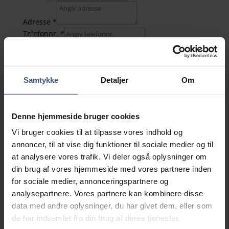
Adresse
*
Telefonnr.
*
E-mail
*
CPR-nr.
*
Kontonr.
*
Samtykke
Detaljer
Om
SLA udbetaler som udgangspunkt underviserhonorar
på dit bikort og som A-indkomst. Ønskes pengene
udbetalt på hovedkort eller som B-indkomst, skal du
Denne hjemmeside bruger cookies
kontakte SLA's sekretariat og for at få dette ændret.
Hovedkort:
Hovedkort benyttes, der hvor du tjener
Vi bruger cookies til at tilpasse vores indhold og
mest, og her benyttes dit fradrag. Kan kun benyttes
annoncer, til at vise dig funktioner til sociale medier og til
hos én arbejdsgiver.
at analysere vores trafik. Vi deler også oplysninger om
Bikort:
Benyttes ved øvrige arbejdsgivere. Der
din brug af vores hjemmeside med vores partnere inden
trækkes fuld skat af lønnen.
for sociale medier, annonceringspartnere og
analysepartnere. Vores partnere kan kombinere disse
A-indkomst:
skatten trækkes, inden pengene bliver
data med andre oplysninger, du har givet dem, eller som
udbetalt.
de har indsamlet fra din brug af deres tjenester.
B-indkomst:
den fulde løn bliver udbetalt, og