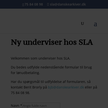
75 84 08 98
sla@danskearkiver.dk
C
Ny underviser hos SLA
Velkommen som underviser hos SLA.
Du bedes udfylde nedenstående formular til brug
for lønudbetaling.
Har du spørgsmål til udfyldelse af formularen, så
kontakt Berit Brorly på
bjb@danskearkiver.dk
eller på
75 84 08 98.
Navn
*