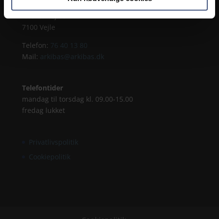
Arkibas ApS
Andkærvej 19
7100 Vejle
Telefon:
76 40 13 80
Mail:
arkibas@arkibas.dk
Telefontider
mandag til torsdag kl. 09.00-15.00
fredag lukket
Privatlivspolitik
Cookiepolitik