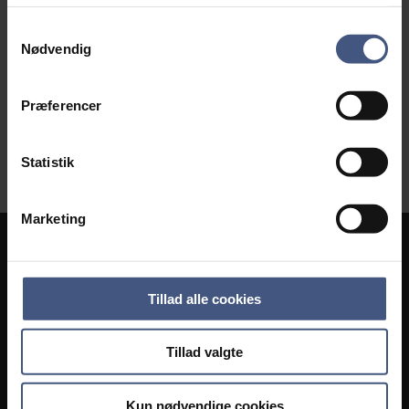
lønmodtageren afregner selv skatten med Skat ved
Samtykkevalg
årets udgang.
Nødvendig
Præferencer
Send
Statistik
Marketing
Sammenslutningen af Lokalarkiver
Andkærvej 19
Tillad alle cookies
7100 Vejle
Telefon:
75 84 08 98
Tillad valgte
Mail:
sla@danskearkiver.dk
Kun nødvendige cookies